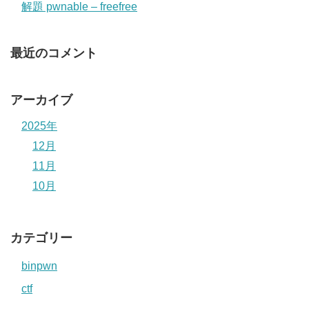
解題 pwnable – freefree
最近のコメント
アーカイブ
2025年
12月
11月
10月
カテゴリー
binpwn
ctf