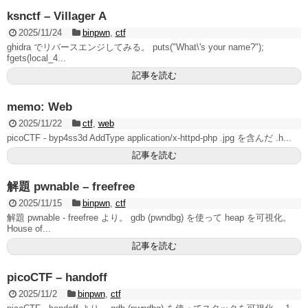
ksnctf – Villager A
2025/11/24
binpwn
,
ctf
ghidra でリバースエンジしてみる。 puts("What\'s your name?");
fgets(local_4...
記事を読む
memo: Web
2025/11/22
ctf
,
web
picoCTF - byp4ss3d AddType application/x-httpd-php .jpg を含んだ .h...
記事を読む
解題 pwnable – freefree
2025/11/15
binpwn
,
ctf
解題 pwnable - freefree より。 gdb (pwndbg) を使って heap を可視化。
House of...
記事を読む
picoCTF – handoff
2025/11/2
binpwn
,
ctf