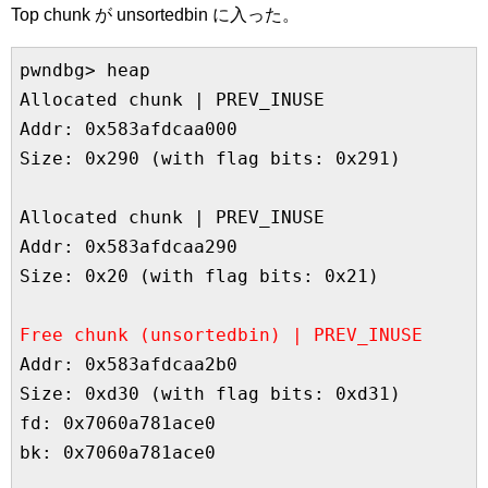
Top chunk が unsortedbin に入った。
pwndbg> heap

Allocated chunk | PREV_INUSE

Addr: 0x583afdcaa000

Size: 0x290 (with flag bits: 0x291)

Allocated chunk | PREV_INUSE

Addr: 0x583afdcaa290

Size: 0x20 (with flag bits: 0x21)

Free chunk (unsortedbin) | PREV_INUSE
Addr: 0x583afdcaa2b0

Size: 0xd30 (with flag bits: 0xd31)

fd: 0x7060a781ace0

bk: 0x7060a781ace0
