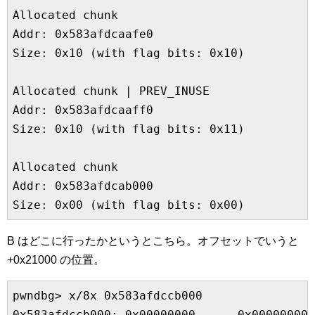
Allocated chunk

Addr: 0x583afdcaafe0

Size: 0x10 (with flag bits: 0x10)

Allocated chunk | PREV_INUSE

Addr: 0x583afdcaaff0

Size: 0x10 (with flag bits: 0x11)

Allocated chunk

Addr: 0x583afdcab000

Size: 0x00 (with flag bits: 0x00)
B はどこに行ったかというとこちら。オフセットでいうと
+0x21000 の位置。
pwndbg> x/8x 0x583afdccb000

0x583afdccb000: 0x00000000      0x00000000 