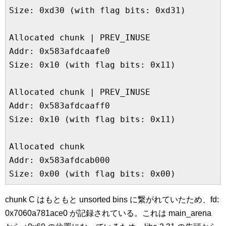
Size: 0xd30 (with flag bits: 0xd31)

Allocated chunk | PREV_INUSE

Addr: 0x583afdcaafe0

Size: 0x10 (with flag bits: 0x11)

Allocated chunk | PREV_INUSE

Addr: 0x583afdcaaff0

Size: 0x10 (with flag bits: 0x11)

Allocated chunk

Addr: 0x583afdcab000

Size: 0x00 (with flag bits: 0x00)
chunk C はもともと unsorted bins に繋がれていたため、fd:
0x7060a781ace0 が記録されている。これは main_arena