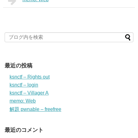
最近の投稿
ksnctf – Rights out
ksnctf – login
ksnctf – Villager A
memo: Web
解題 pwnable – freefree
最近のコメント