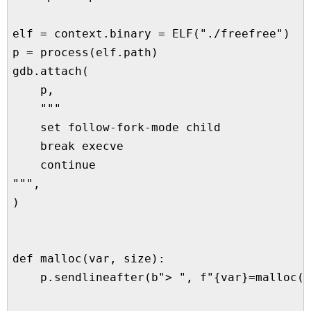
elf = context.binary = ELF("./freefree")

p = process(elf.path)

gdb.attach(

    p,

    """

    set follow-fork-mode child

    break execve

    continue

""",

)

def malloc(var, size):

    p.sendlineafter(b"> ", f"{var}=malloc({