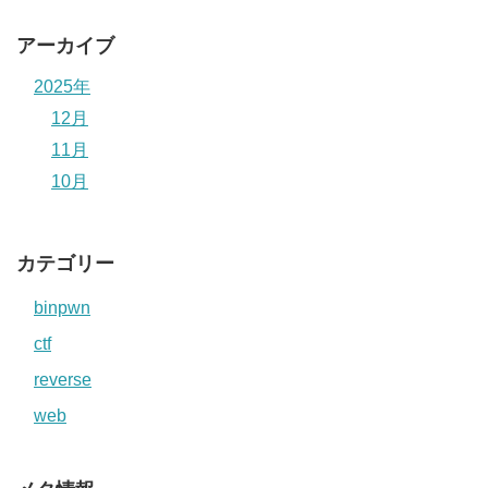
アーカイブ
2025年
12月
11月
10月
カテゴリー
binpwn
ctf
reverse
web