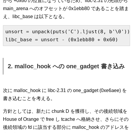
から +0x60 の位置になっているため、libc-2.31 の先頭から
main_arena へのオフセットが 0x1ebb80 であることを踏ま
え、libc_base は以下となる。
unsort = unpack(puts('C').ljust(8, b'\0'))

libc_base = unsort - (0x1ebb80 + 0x60)
2. malloc_hook への one_gadget 書き込み
次に malloc_hook に libc-2.31 の one_gadget (0xe6aee) を
書き込むことを考える。
方針としては、新たに chunk D を獲得し、その後続領域を
House of Orange で free し tcache へ格納させ、さらにその
後続領域の fd に該当する部分に malloc_hook のアドレスを