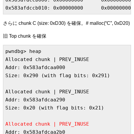
0x583afdccb010: 0x00000000      0x00000000
さらに chunk C (size: 0xD30) を確保。# malloc(“C”, 0xD20)
旧 Top chunk を確保
pwndbg> heap

Allocated chunk | PREV_INUSE

Addr: 0x583afdcaa000

Size: 0x290 (with flag bits: 0x291)

Allocated chunk | PREV_INUSE

Addr: 0x583afdcaa290

Size: 0x20 (with flag bits: 0x21)

Allocated chunk | PREV_INUSE
Addr: 0x583afdcaa2b0
