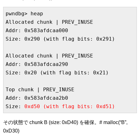
pwndbg> heap

Allocated chunk | PREV_INUSE

Addr: 0x583afdcaa000

Size: 0x290 (with flag bits: 0x291)

Allocated chunk | PREV_INUSE

Addr: 0x583afdcaa290

Size: 0x20 (with flag bits: 0x21)

Top chunk | PREV_INUSE

Addr: 0x583afdcaa2b0

Size: 
0xd50 (with flag bits: 0xd51)
その状態で chunk B (size: 0xD40) を確保。# malloc(“B”,
0xD30)